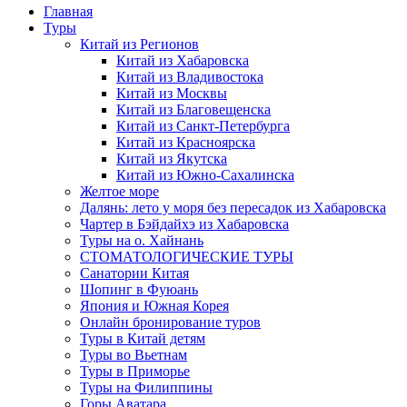
Главная
Туры
Китай из Регионов
Китай из Хабаровска
Китай из Владивостока
Китай из Москвы
Китай из Благовещенска
Китай из Санкт-Петербурга
Китай из Красноярска
Китай из Якутска
Китай из Южно-Сахалинска
Желтое море
Далянь: лето у моря без пересадок из Хабаровска
Чартер в Бэйдайхэ из Хабаровска
Туры на о. Хайнань
СТОМАТОЛОГИЧЕСКИЕ ТУРЫ
Санатории Китая
Шопинг в Фуюань
Япония и Южная Корея
Онлайн бронирование туров
Туры в Китай детям
Туры во Вьетнам
Туры в Приморье
Туры на Филиппины
Горы Аватара