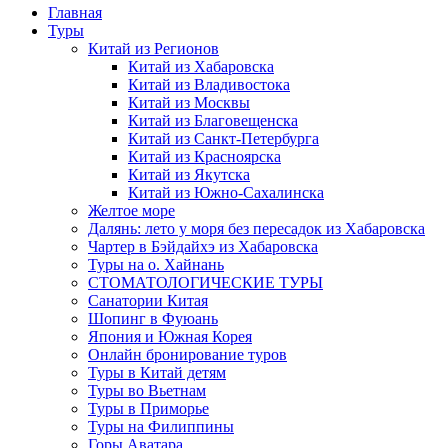
Главная
Туры
Китай из Регионов
Китай из Хабаровска
Китай из Владивостока
Китай из Москвы
Китай из Благовещенска
Китай из Санкт-Петербурга
Китай из Красноярска
Китай из Якутска
Китай из Южно-Сахалинска
Желтое море
Далянь: лето у моря без пересадок из Хабаровска
Чартер в Бэйдайхэ из Хабаровска
Туры на о. Хайнань
СТОМАТОЛОГИЧЕСКИЕ ТУРЫ
Санатории Китая
Шопинг в Фуюань
Япония и Южная Корея
Онлайн бронирование туров
Туры в Китай детям
Туры во Вьетнам
Туры в Приморье
Туры на Филиппины
Горы Аватара