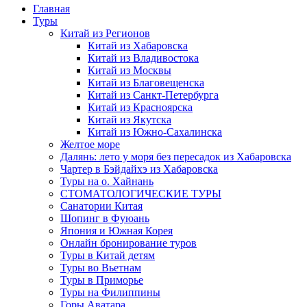
Главная
Туры
Китай из Регионов
Китай из Хабаровска
Китай из Владивостока
Китай из Москвы
Китай из Благовещенска
Китай из Санкт-Петербурга
Китай из Красноярска
Китай из Якутска
Китай из Южно-Сахалинска
Желтое море
Далянь: лето у моря без пересадок из Хабаровска
Чартер в Бэйдайхэ из Хабаровска
Туры на о. Хайнань
СТОМАТОЛОГИЧЕСКИЕ ТУРЫ
Санатории Китая
Шопинг в Фуюань
Япония и Южная Корея
Онлайн бронирование туров
Туры в Китай детям
Туры во Вьетнам
Туры в Приморье
Туры на Филиппины
Горы Аватара