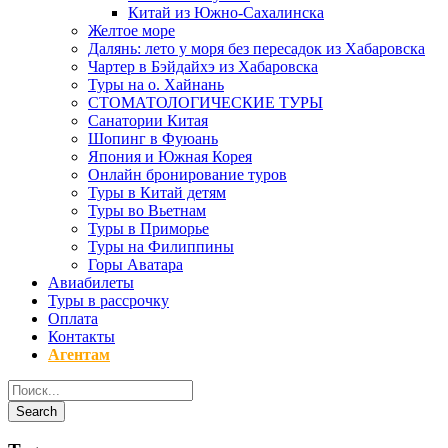
Китай из Южно-Сахалинска
Желтое море
Далянь: лето у моря без пересадок из Хабаровска
Чартер в Бэйдайхэ из Хабаровска
Туры на о. Хайнань
СТОМАТОЛОГИЧЕСКИЕ ТУРЫ
Санатории Китая
Шопинг в Фуюань
Япония и Южная Корея
Онлайн бронирование туров
Туры в Китай детям
Туры во Вьетнам
Туры в Приморье
Туры на Филиппины
Горы Аватара
Авиабилеты
Туры в рассрочку
Оплата
Контакты
Агентам