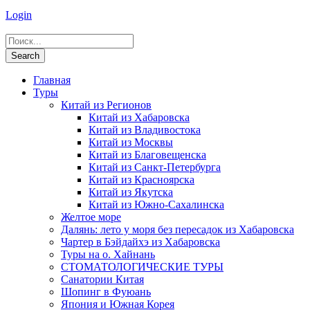
Login
Главная
Туры
Китай из Регионов
Китай из Хабаровска
Китай из Владивостока
Китай из Москвы
Китай из Благовещенска
Китай из Санкт-Петербурга
Китай из Красноярска
Китай из Якутска
Китай из Южно-Сахалинска
Желтое море
Далянь: лето у моря без пересадок из Хабаровска
Чартер в Бэйдайхэ из Хабаровска
Туры на о. Хайнань
СТОМАТОЛОГИЧЕСКИЕ ТУРЫ
Санатории Китая
Шопинг в Фуюань
Япония и Южная Корея