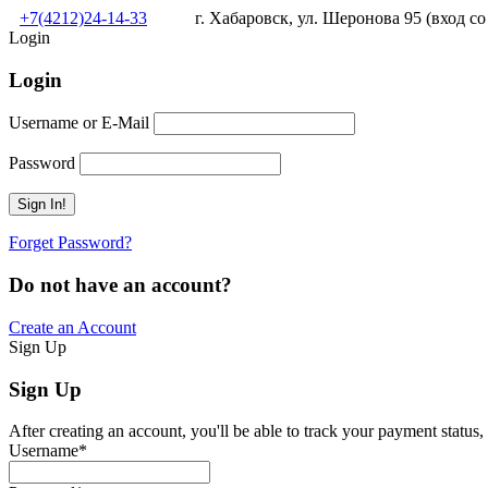
+7(4212)24-14-33
г. Хабаровск, ул. Шеронова 95 (вход со
Login
Login
Username or E-Mail
Password
Forget Password?
Do not have an account?
Create an Account
Sign Up
Sign Up
After creating an account, you'll be able to track your payment status, 
Username
*