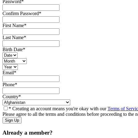
Password
*
Confirm Password
*
First Name
*
Last Name
*
Birth Date
*
Email
*
Phone
*
Country
*
* Creating an account means you're okay with our
Terms of Servi
Please agree to all the terms and conditions before proceeding to the n
Already a member?