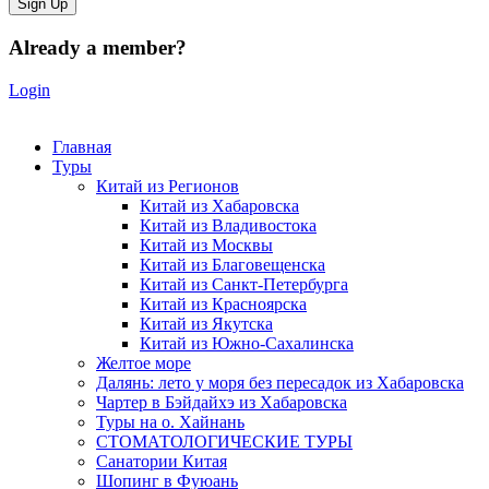
Already a member?
Login
Главная
Туры
Китай из Регионов
Китай из Хабаровска
Китай из Владивостока
Китай из Москвы
Китай из Благовещенска
Китай из Санкт-Петербурга
Китай из Красноярска
Китай из Якутска
Китай из Южно-Сахалинска
Желтое море
Далянь: лето у моря без пересадок из Хабаровска
Чартер в Бэйдайхэ из Хабаровска
Туры на о. Хайнань
СТОМАТОЛОГИЧЕСКИЕ ТУРЫ
Санатории Китая
Шопинг в Фуюань