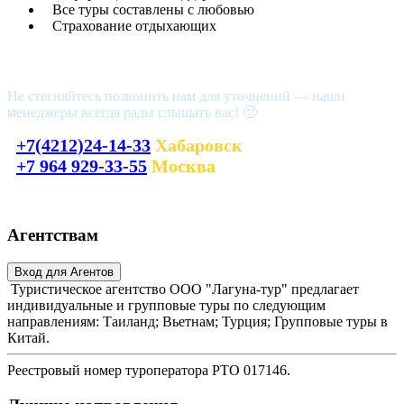
Все туры составлены с любовью
Страхование отдыхающих
Возникли вопросы?
Не стесняйтесь позвонить нам для уточнений — наши
менеджеры всегда рады слышать вас! 🙂
+7(4212)24-14-33
Хабаровск
+7 964 929-33-55
Москва
laguna_tour@mail.ru
Агентствам
Туристическое агентство ООО "Лагуна-тур" предлагает
индивидуальные и групповые туры по следующим
направлениям: Таиланд; Вьетнам; Турция; Групповые туры в
Китай.
Реестровый номер туроператора РТО 017146.