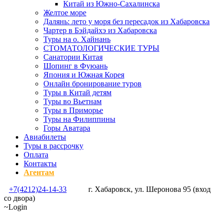
Китай из Южно-Сахалинска
Желтое море
Далянь: лето у моря без пересадок из Хабаровска
Чартер в Бэйдайхэ из Хабаровска
Туры на о. Хайнань
СТОМАТОЛОГИЧЕСКИЕ ТУРЫ
Санатории Китая
Шопинг в Фуюань
Япония и Южная Корея
Онлайн бронирование туров
Туры в Китай детям
Туры во Вьетнам
Туры в Приморье
Туры на Филиппины
Горы Аватара
Авиабилеты
Туры в рассрочку
Оплата
Контакты
Агентам
+7(4212)24-14-33
г. Хабаровск, ул. Шеронова 95 (вход
со двора)
Login