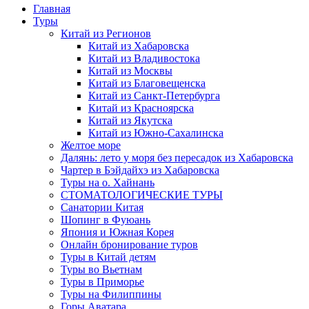
Главная
Туры
Китай из Регионов
Китай из Хабаровска
Китай из Владивостока
Китай из Москвы
Китай из Благовещенска
Китай из Санкт-Петербурга
Китай из Красноярска
Китай из Якутска
Китай из Южно-Сахалинска
Желтое море
Далянь: лето у моря без пересадок из Хабаровска
Чартер в Бэйдайхэ из Хабаровска
Туры на о. Хайнань
СТОМАТОЛОГИЧЕСКИЕ ТУРЫ
Санатории Китая
Шопинг в Фуюань
Япония и Южная Корея
Онлайн бронирование туров
Туры в Китай детям
Туры во Вьетнам
Туры в Приморье
Туры на Филиппины
Горы Аватара