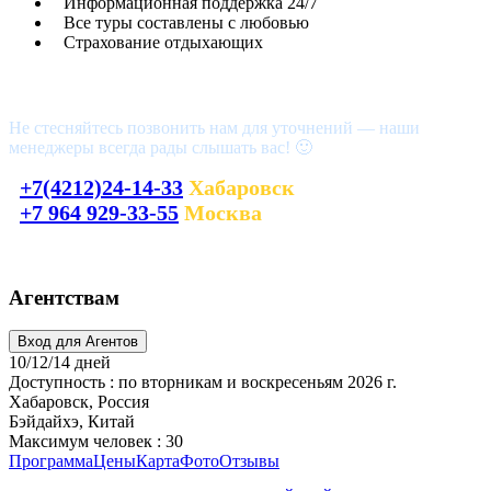
Информационная поддержка 24/7
Все туры составлены с любовью
Страхование отдыхающих
Возникли вопросы?
Не стесняйтесь позвонить нам для уточнений — наши
менеджеры всегда рады слышать вас! 🙂
+7(4212)24-14-33
Хабаровск
+7 964 929-33-55
Москва
laguna_tour@mail.ru
Агентствам
10/12/14 дней
Доступность : по вторникам и воскресеньям 2026 г.
Хабаровск, Россия
Бэйдайхэ, Китай
Максимум человек : 30
Программа
Цены
Карта
Фото
Отзывы