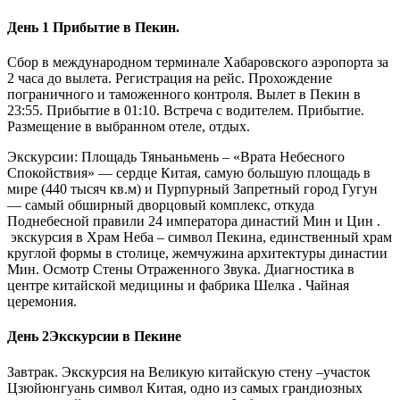
День 1
Прибытие в Пекин.
Сбор в международном терминале Хабаровского аэропорта за
2 часа до вылета. Регистрация на рейс. Прохождение
пограничного и таможенного контроля. Вылет в Пекин в
23:55. Прибытие в 01:10. Встреча с водителем. Прибытие.
Размещение в выбранном отеле, отдых.
Экскурсии: Площадь Тяньаньмень – «Врата Небесного
Спокойствия» — сердце Китая, самую большую площадь в
мире (440 тысяч кв.м) и Пурпурный Запретный город Гугун
— самый обширный дворцовый комплекс, откуда
Поднебесной правили 24 императора династий Мин и Цин .
экскурсия в Храм Неба – символ Пекина, единственный храм
круглой формы в столице, жемчужина архитектуры династии
Мин. Осмотр Стены Отраженного Звука. Диагностика в
центре китайской медицины и фабрика Шелка . Чайная
церемония.
День 2
Экскурсии в Пекине
Завтрак. Экскурсия на Великую китайскую стену –участок
Цзюйюнгуань символ Китая, одно из самых грандиозных