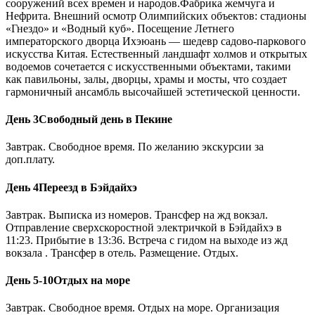
сооружений всех времен и народов.Фабрика жемчуга и
Нефрита. Внешний осмотр Олимпийских объектов: стадионы
«Гнездо» и «Водный куб». Посещение Летнего
императорского дворца Ихэюань — шедевр садово-паркового
искусства Китая. Естественный ландшафт холмов и открытых
водоемов сочетается с искусственными объектами, такими
как павильоны, залы, дворцы, храмы и мосты, что создает
гармоничный ансамбль высочайшей эстетической ценности.
День 3
Свободный день в Пекине
Завтрак. Свободное время. По желанию экскурсии за
доп.плату.
День 4
Переезд в Бэйдайхэ
Завтрак. Выписка из номеров. Трансфер на жд вокзал.
Отправление сверхскоростной электричкой в Бэйдайхэ в
11:23. Прибытие в 13:36. Встреча с гидом на выходе из жд
вокзала . Трансфер в отель. Размещение. Отдых.
День 5-10
Отдых на море
Завтрак. Свободное время. Отдых на море. Организация