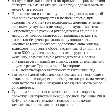
В случае поездки по визам по прибытию, срок действия
паспорта с момента окончания поездки должен быть не
менее 6-ти месяцев
При заселении в гостиницу вносится депозит, который
при выписке возвращается в полном объеме, при
условии , что клиент не пользовался дополнительными
платными услугами и не повредил имущество отеля.
Сопровождение русским руководителем группы на
маршруте предоставляется до границы, так как тур
рассчитан без учета расходов на руководителя , а
именно: автобусные/железнодорожные/авиа билеты,
трансферы, портовые сборы, гостиница. При доплате
около 5000 руб./чел , всеми членами группы- по
желанию, возможен тур с руководителем. Просим
учитывать ,что первый по списку, ставится номинально
на усмотрение Туроператора. На стороне
КНР встречает/расселяет/помогает китайский гид
Завтрак на детей оформленных без места в гостинице в
стоимость не входит, его необходимо докупать на месте (
если потребует администрация отеля) стоимость около
20 юаней/раз.
Туроператор не несет ответственность за скорость
прохождения туристами международной границы РФ и
КНР , так как это исключительное полномочие
таможенных и пограничных органов.