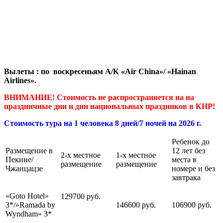
Вылеты : по воскресеньям А/К «Air China»/ «Hainan
Airlines».
ВНИМАНИЕ! Стоимость не распространяется на на
праздничные дни и дни национальных праздников в КНР!
Стоимость тура на 1 человека 8 дней/7 ночей на 2026 г.
Ребенок до
Размещение в
12 лет без
2-х местное
1-х местное
Пекине/
места в
размещение
размещение
Чжанцацзе
номере и без
завтрака
«Goto Hotel»
129700 руб.
3*/»Ramada by
146600 руб.
106900 руб.
Wyndham» 3*