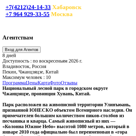
+7(4212)24-14-33
Хабаровск
+7 964 929-33-55
Москва
laguna_tour@mail.ru
Агентствам
8 дней
Доступность : по воскресеньям 2026 г.
Владивосток, Россия
Пекин, Чжанцзяцзе, Китай
Максимум человек : 10
Программа
Цены
Карта
Фото
Отзывы
Национальный лесной парк в городском округе
Чжанцзяцзе, провинция Хунань, Китай.
Парк расположен на живописной территории Улинъюань,
признанной ЮНЕСКО объектом Всемирного наследия. Он
примечателен большим количеством пиков-столбов из
песчаника и кварца. Самый живописный из них —
«Колонна Южное Небо» высотой 1080 метров, который в
январе 2010 года официально был переименован в «гора