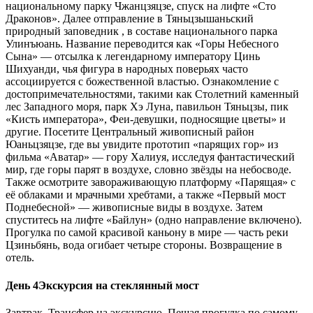
национальному парку Чжанцзяцзе, спуск на лифте «Сто
Драконов». Далее отправление в Тяньцзышаньский
природный заповедник , в составе национального парка
Улинъюань. Название переводится как «Горы Небесного
Сына» — отсылка к легендарному императору Цинь
Шихуанди, чья фигура в народных поверьях часто
ассоциируется с божественной властью. Ознакомление с
достопримечательностями, такими как Столетний каменный
лес Западного моря, парк Хэ Луна, павильон Тяньцзы, пик
«Кисть императора», Феи-девушки, подносящие цветы» и
другие. Посетите Центральный живописный район
Юаньцзяцзе, где вы увидите прототип «парящих гор» из
фильма «Аватар» — гору Халиуя, исследуя фантастический
мир, где горы парят в воздухе, словно звёзды на небосводе.
Также осмотрите завораживающую платформу «Парящая» с
её облаками и мрачными хребтами, а также «Первый мост
Поднебесной» — живописные виды в воздухе. Затем
спуститесь на лифте «Байлун» (одно направление включено).
Прогулка по самой красивой каньону в мире — часть реки
Цзиньбянь, вода огибает четыре стороны. Возвращение в
отель.
День 4
Экскурсия на стеклянный мост
Завтрак. Трансфер на экскурсию. Пешая прогулка по самому