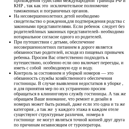
прохождения туристами международной границы РФ и
КНР , так как это исключительное полномочие
таможенных и пограничных органов.
На несовершеннолетних детей необходимо
свидетельство о рождения,для подтверждения родства с
законными представителями. Если ребенок следует без
родителей/иных законных представителей- необходимо
нотариальное согласие одного из родителей.
При путешествии с детьми, обеспечение
несовершеннолетних питанием в дороге является
обязанностью родителей, исходя из пищевых привычек
ребенка. Просим Вас ответственно подходить к
путешествию, особенно если оно включает переезды, и
иметь с собой необходимую еду и воду.
Контроль за состоянием и уборкой номеров — это
обязанность службы хозяйственного обеспечения
гостиницы. В случае выявления недостатков в уборке ,
и для принятия мер по их устранению просим
обращаться в клининговую службу гостиницы. А так же
обращаем Ваше внимание, что ремонт и дизайн в
номерах может быть разный, даже если это одна и та же
категория , а так же у каждого этажа в каждом отеле
существуют структурные различия, номера в
гостинице не могут являться точной копией друг друга
по причинам независящим от туроператора.