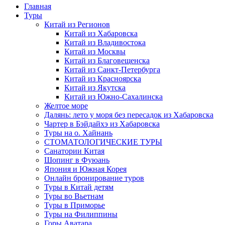
Главная
Туры
Китай из Регионов
Китай из Хабаровска
Китай из Владивостока
Китай из Москвы
Китай из Благовещенска
Китай из Санкт-Петербурга
Китай из Красноярска
Китай из Якутска
Китай из Южно-Сахалинска
Желтое море
Далянь: лето у моря без пересадок из Хабаровска
Чартер в Бэйдайхэ из Хабаровска
Туры на о. Хайнань
СТОМАТОЛОГИЧЕСКИЕ ТУРЫ
Санатории Китая
Шопинг в Фуюань
Япония и Южная Корея
Онлайн бронирование туров
Туры в Китай детям
Туры во Вьетнам
Туры в Приморье
Туры на Филиппины
Горы Аватара