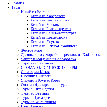
Главная
Туры
Китай из Регионов
Китай из Хабаровска
Китай из Владивостока
Китай из Москвы
Китай из Благовещенска
Китай из Санкт-Петербурга
Китай из Красноярска
Китай из Якутска
Китай из Южно-Сахалинска
Желтое море
Далянь: лето у моря без пересадок из Хабаровска
Чартер в Бэйдайхэ из Хабаровска
Туры на о. Хайнань
СТОМАТОЛОГИЧЕСКИЕ ТУРЫ
Санатории Китая
Шопинг в Фуюань
Япония и Южная Корея
Онлайн бронирование туров
Туры в Китай детям
Туры во Вьетнам
Туры в Приморье
Туры на Филиппины
Горы Аватара