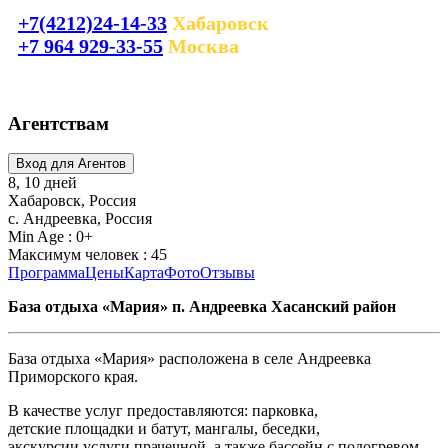
+7(4212)24-14-33
Хабаровск
+7 964 929-33-55
Москва
laguna_tour@mail.ru
Агентствам
8, 10 дней
Хабаровск, Россия
с. Андреевка, Россия
Min Age : 0+
Максимум человек : 45
Программа
Цены
Карта
Фото
Отзывы
База отдыха «Мария» п. Андреевка Хасанский район
База отдыха «Мария» расположена в селе Андреевка
Приморского края.
В качестве услуг предоставляются: парковка,
детские площадки и батут, мангалы, беседки,
экскурсии услуги прачечной, а также бассейн с подогревом