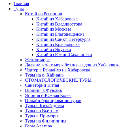
Главная
Туры
Китай из Регионов
Китай из Хабаровска
Китай из Владивостока
Китай из Москвы
Китай из Благовещенска
Китай из Санкт-Петербурга
Китай из Красноярска
Китай из Якутска
Китай из Южно-Сахалинска
Желтое море
Далянь: лето у моря без пересадок из Хабаровска
Чартер в Бэйдайхэ из Хабаровска
Туры на о. Хайнань
СТОМАТОЛОГИЧЕСКИЕ ТУРЫ
Санатории Китая
Шопинг в Фуюань
Япония и Южная Корея
Онлайн бронирование туров
Туры в Китай детям
Туры во Вьетнам
Туры в Приморье
Туры на Филиппины
Горы Аватара