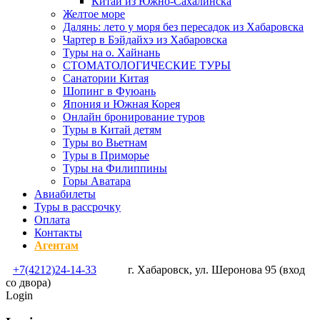
Китай из Южно-Сахалинска
Желтое море
Далянь: лето у моря без пересадок из Хабаровска
Чартер в Бэйдайхэ из Хабаровска
Туры на о. Хайнань
СТОМАТОЛОГИЧЕСКИЕ ТУРЫ
Санатории Китая
Шопинг в Фуюань
Япония и Южная Корея
Онлайн бронирование туров
Туры в Китай детям
Туры во Вьетнам
Туры в Приморье
Туры на Филиппины
Горы Аватара
Авиабилеты
Туры в рассрочку
Оплата
Контакты
Агентам
+7(4212)24-14-33
г. Хабаровск, ул. Шеронова 95 (вход
со двора)
Login