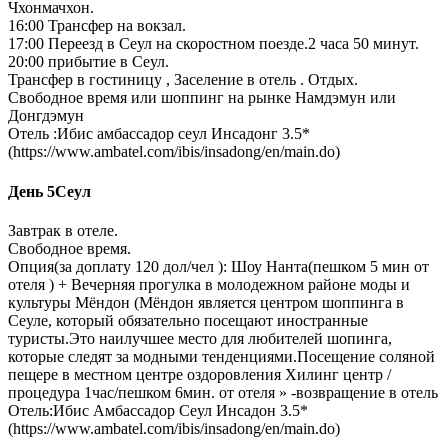
Чхонмачхон.
16:00 Трансфер на вокзал.
17:00 Переезд в Сеул на скоростном поезде.2 часа 50 минут.
20:00 прибытие в Сеул.
Трансфер в гостиницу , Заселение в отель . Отдых.
Свободное время или шоппинг на рынке Намдэмун или
Донгдэмун
Отель :Ибис амбассадор сеул Инсадонг 3.5*
(https://www.ambatel.com/ibis/insadong/en/main.do)
День 5
Сеул
Завтрак в отеле.
Свободное время.
Опция(за доплату 120 дол/чел ): Шоу Нанта(пешком 5 мин от
отеля ) + Вечерняя прогулка в молодежном районе моды и
культуры Мёндон (Мёндон является центром шоппинга в
Сеуле, который обязательно посещают иностранные
туристы.Это наилучшее место для любителей шопинга,
которые следят за модными тенденциями.Посещение соляной
пещере в местном центре оздоровления Хилинг центр /
процедура 1час/пешком 6мин. от отеля » -возвращение в отель
Отель:Ибис Амбассадор Сеул Инсадон 3.5*
(https://www.ambatel.com/ibis/insadong/en/main.do)