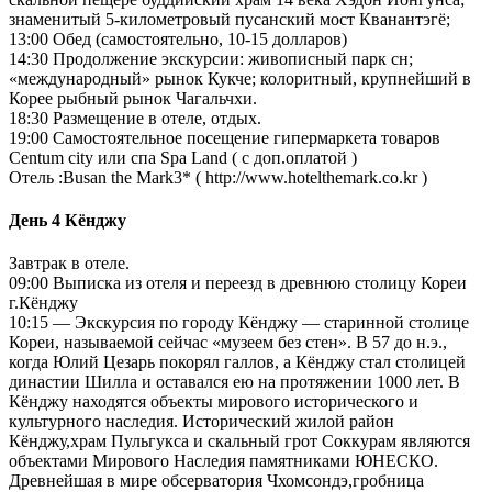
знаменитый 5-километровый пусанский мост Кванантэгё;
13:00 Обед (самостоятельно, 10-15 долларов)
14:30 Продолжение экскурсии: живописный парк сн;
«международный» рынок Кукче; колоритный, крупнейший в
Корее рыбный рынок Чагальчхи.
18:30 Размещение в отеле, отдых.
19:00 Самостоятельное посещение гипермаркета товаров
Centum city или спа Spa Land ( с доп.оплатой )
Отель :Busan the Mark3* ( http://www.hotelthemark.co.kr )
День 4
Кёнджу
Завтрак в отеле.
09:00 Выписка из отеля и переезд в древнюю столицу Кореи
г.Кёнджу
10:15 — Экскурсия по городу Кёнджу — старинной столице
Кореи, называемой сейчас «музеем без стен». В 57 до н.э.,
когда Юлий Цезарь покорял галлов, а Кёнджу стал столицей
династии Шилла и оставался ею на протяжении 1000 лет. В
Кёнджу находятся объекты мирового исторического и
культурного наследия. Исторический жилой район
Кёнджу,храм Пульгукса и скальный грот Соккурам являются
объектами Мирового Наследия памятниками ЮНЕСКО.
Древнейшая в мире обсерватория Чхомсондэ,гробница