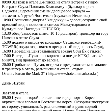
09:00 Завтрак в отеле ,Выписка из отеля встреча с гидом.
В сердце Сеула-Площадь Кванхвамун (бульвар короля
Седжона ),церемония смены дворцового караула —
знаменитый ручей Чонгечхон (сеульская Неглинка)
10:00 Посещение дворца Чхандоккун – дворец сохранил свой
прежний вид и включен в список Международного
Культурного Наследия ЮНЕСКО;
13:30 обед (самостоятельно, 10-15 долларов), трансфер на гору
Намсан в черте Сеула
15:00 подъем навидовую площадку СеульскойтелебашниN
TOWER(откуда открывается прекрасный вид на весь Сеул),
16:00 Переезд на центральныйж/д вокзал Соул Ёк с гидом,
17:00 Выезд в г.Пусан на скоростном поезде КTX(2 часа 40
минут), гид провожает до вагона,
20:00 Прибытие в Пусан, встреча с представителем компании
и трансфер в отель, размещение в отеле , отдых
Отель : Busan the Mark 3* ( http://www.hotelthemark.co.kr )
День 3
Пусан
Завтрак в отеле.
09:00 Пусан – второй по величине город-порт в Корее,
окружённый горами и Восточным морем. Обзорная экскурсия
по городу: уникальный, расположенный в рукотворной
скальной пещере буддийский храм 14 века Хэдон Йонгунса;