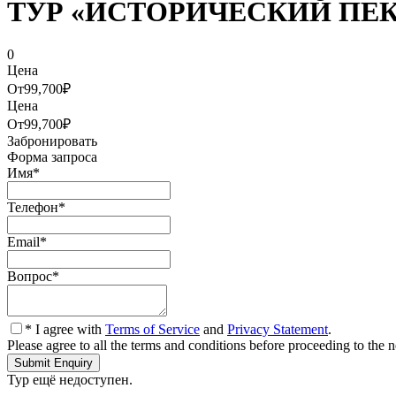
ТУР «ИСТОРИЧЕСКИЙ ПЕКИ
0
Цена
От
99,700₽
Цена
От
99,700₽
Забронировать
Форма запроса
Имя
*
Телефон
*
Email
*
Вопрос
*
* I agree with
Terms of Service
and
Privacy Statement
.
Please agree to all the terms and conditions before proceeding to the n
Тур ещё недоступен.