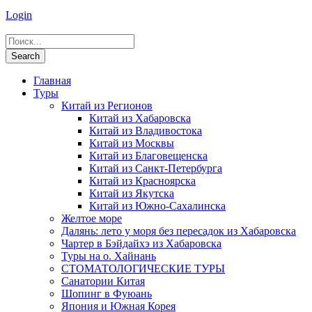
Login
Главная
Туры
Китай из Регионов
Китай из Хабаровска
Китай из Владивостока
Китай из Москвы
Китай из Благовещенска
Китай из Санкт-Петербурга
Китай из Красноярска
Китай из Якутска
Китай из Южно-Сахалинска
Желтое море
Далянь: лето у моря без пересадок из Хабаровска
Чартер в Бэйдайхэ из Хабаровска
Туры на о. Хайнань
СТОМАТОЛОГИЧЕСКИЕ ТУРЫ
Санатории Китая
Шопинг в Фуюань
Япония и Южная Корея