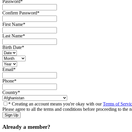
Password
*
Confirm Password
*
First Name
*
Last Name
*
Birth Date
*
Email
*
Phone
*
Country
*
* Creating an account means you're okay with our
Terms of Servi
Please agree to all the terms and conditions before proceeding to the n
Already a member?