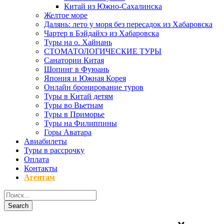
Китай из Южно-Сахалинска
Желтое море
Далянь: лето у моря без пересадок из Хабаровска
Чартер в Бэйдайхэ из Хабаровска
Туры на о. Хайнань
СТОМАТОЛОГИЧЕСКИЕ ТУРЫ
Санатории Китая
Шопинг в Фуюань
Япония и Южная Корея
Онлайн бронирование туров
Туры в Китай детям
Туры во Вьетнам
Туры в Приморье
Туры на Филиппины
Горы Аватара
Авиабилеты
Туры в рассрочку
Оплата
Контакты
Агентам