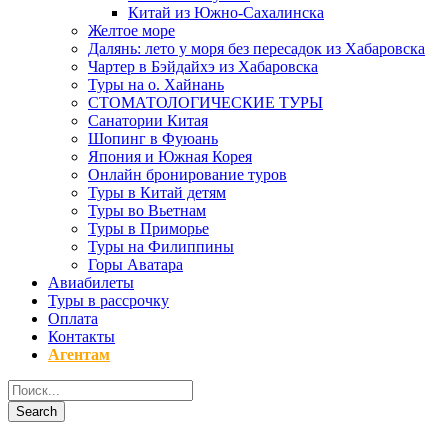
Китай из Южно-Сахалинска
Желтое море
Далянь: лето у моря без пересадок из Хабаровска
Чартер в Бэйдайхэ из Хабаровска
Туры на о. Хайнань
СТОМАТОЛОГИЧЕСКИЕ ТУРЫ
Санатории Китая
Шопинг в Фуюань
Япония и Южная Корея
Онлайн бронирование туров
Туры в Китай детям
Туры во Вьетнам
Туры в Приморье
Туры на Филиппины
Горы Аватара
Авиабилеты
Туры в рассрочку
Оплата
Контакты
Агентам