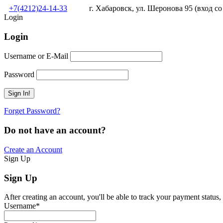
+7(4212)24-14-33
г. Хабаровск, ул. Шеронова 95 (вход со
Login
Login
Username or E-Mail
Password
Forget Password?
Do not have an account?
Create an Account
Sign Up
Sign Up
After creating an account, you'll be able to track your payment status, 
Username
*