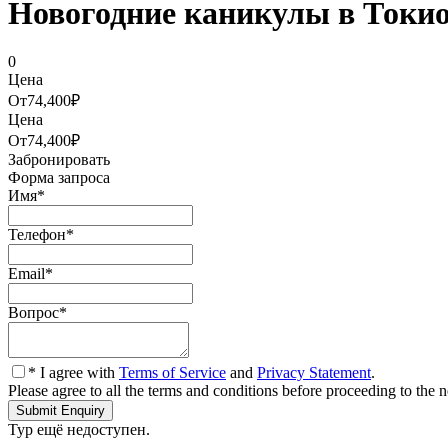
Новогодние каникулы в Токио 0
0
Цена
От
74,400₽
Цена
От
74,400₽
Забронировать
Форма запроса
Имя
*
Телефон
*
Email
*
Вопрос
*
* I agree with
Terms of Service
and
Privacy Statement
.
Please agree to all the terms and conditions before proceeding to the n
Тур ещё недоступен.