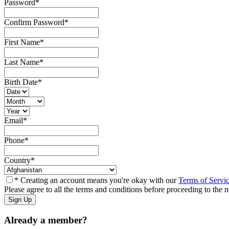
Password
*
Confirm Password
*
First Name
*
Last Name
*
Birth Date
*
Email
*
Phone
*
Country
*
* Creating an account means you're okay with our
Terms of Servi
Please agree to all the terms and conditions before proceeding to the n
Already a member?