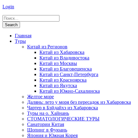
Login
Главная
Туры
Китай из Регионов
Китай из Хабаровска
Китай из Владивостока
Китай из Москвы
Китай из Благовещенска
Китай из Санкт-Петербурга
Китай из Красноярска
Китай из Якутска
Китай из Южно-Сахалинска
Желтое море
Далянь: лето у моря без пересадок из Хабаровска
Чартер в Бэйдайхэ из Хабаровска
Туры на о. Хайнань
СТОМАТОЛОГИЧЕСКИЕ ТУРЫ
Санатории Китая
Шопинг в Фуюань
Япония и Южная Корея