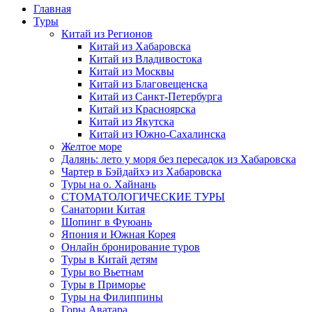
Главная
Туры
Китай из Регионов
Китай из Хабаровска
Китай из Владивостока
Китай из Москвы
Китай из Благовещенска
Китай из Санкт-Петербурга
Китай из Красноярска
Китай из Якутска
Китай из Южно-Сахалинска
Желтое море
Далянь: лето у моря без пересадок из Хабаровска
Чартер в Бэйдайхэ из Хабаровска
Туры на о. Хайнань
СТОМАТОЛОГИЧЕСКИЕ ТУРЫ
Санатории Китая
Шопинг в Фуюань
Япония и Южная Корея
Онлайн бронирование туров
Туры в Китай детям
Туры во Вьетнам
Туры в Приморье
Туры на Филиппины
Горы Аватара