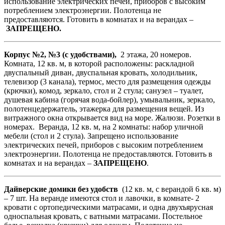
использование электрических печей, приборов с высоким
потреблением электроэнергии. Полотенца не
предоставляются. Готовить в комнатах и на верандах –
ЗАПРЕЩЕНО.
Корпус №2, №3 (с удобствами),
2 этажа, 20 номеров.
Комната, 12 кв. м, в которой расположены: раскладной
двуспальный диван, двуспальная кровать, холодильник,
телевизор (3 канала), термос, место для размещения одежды
(крючки), комод, зеркало, стол и 2 стула; санузел – туалет,
душевая кабина (горячая вода-бойлер), умывальник, зеркало,
полотенцедержатель, этажерка для размещения вещей. Из
витражного окна открывается вид на море. Жалюзи. Розетки в
номерах. Веранда, 12 кв. м, на 2 комнаты: набор уличной
мебели (стол и 2 стула). Запрещено использование
электрических печей, приборов с высоким потреблением
электроэнергии. Полотенца не предоставляются. Готовить в
комнатах и на верандах –
ЗАПРЕЩЕНО
.
Дайверские домики без удобств
(12 кв. м, с верандой 6 кв. м)
– 7 шт. На веранде имеются стол и лавочки, в комнате- 2
кровати с ортопедическими матрасами, и одна двухъярусная
односпальная кровать, с ватными матрасами. Постельное