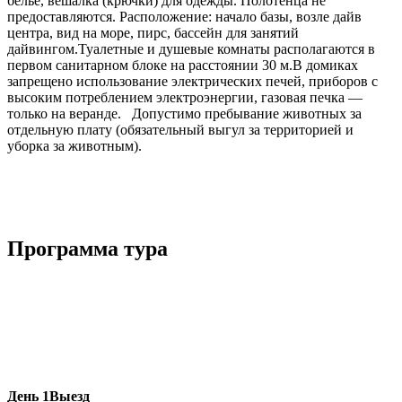
белье, вешалка (крючки) для одежды. Полотенца не
предоставляются. Расположение: начало базы, возле дайв
центра, вид на море, пирс, бассейн для занятий
дайвингом.Туалетные и душевые комнаты располагаются в
первом санитарном блоке на расстоянии 30 м.В домиках
запрещено использование электрических печей, приборов с
высоким потреблением электроэнергии, газовая печка —
только на веранде. Допустимо пребывание животных за
отдельную плату (обязательный выгул за территорией и
уборка за животным).
Программа тура
День 1
Выезд