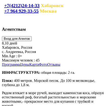
+7(4212)24-14-33
Хабаровск
+7 964 929-33-55
Москва
laguna_tour@mail.ru
Агентствам
8,10 дней
Хабаровск, Россия
с. Андреевка, Россия
Min Age : 0+
Максимум человек : 45
Программа
Цены
Карта
Фото
Отзывы
ИНФРАСТРУКТУРА:
общая площадь: 2 га.
Пляж:
400 метров. Морской песок. До 100 м мелководье,
глубина до 1,8 м.
Рядом втекает в море ручей, выходит каменистая коса, образуя
естественный риф, богатый растительностью и морскими
животными,- прекрасное место для купания с трубкой и
маской.