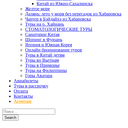
Китай из Южно-Сахалинска
Желтое море
Далянь: лето у моря без пересадок из Хабаровска
Чартер в Бэйдайхэ из Хабаровска
Туры на о. Хайнань
СТОМАТОЛОГИЧЕСКИЕ ТУРЫ
Санатории Китая
Шопинг в Фуюань
Япония и Южная Корея
Онлайн бронирование туров
Туры в Китай детям
Туры во Вьетнам
Туры в Приморье
Туры на Филиппины
Горы Аватара
Авиабилеты
Туры в рассрочку
Оплата
Контакты
Агентам