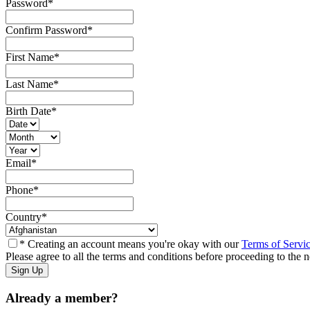
Password
*
Confirm Password
*
First Name
*
Last Name
*
Birth Date
*
Email
*
Phone
*
Country
*
* Creating an account means you're okay with our
Terms of Servi
Please agree to all the terms and conditions before proceeding to the n
Already a member?