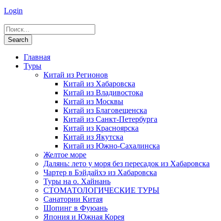
Login
Главная
Туры
Китай из Регионов
Китай из Хабаровска
Китай из Владивостока
Китай из Москвы
Китай из Благовещенска
Китай из Санкт-Петербурга
Китай из Красноярска
Китай из Якутска
Китай из Южно-Сахалинска
Желтое море
Далянь: лето у моря без пересадок из Хабаровска
Чартер в Бэйдайхэ из Хабаровска
Туры на о. Хайнань
СТОМАТОЛОГИЧЕСКИЕ ТУРЫ
Санатории Китая
Шопинг в Фуюань
Япония и Южная Корея