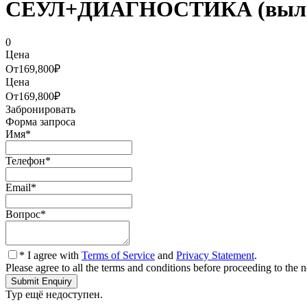
СЕУЛ+ДИАГНОСТИКА (вылет
0
Цена
От
169,800₽
Цена
От
169,800₽
Забронировать
Форма запроса
Имя
*
Телефон
*
Email
*
Вопрос
*
* I agree with
Terms of Service
and
Privacy Statement
.
Please agree to all the terms and conditions before proceeding to the n
Тур ещё недоступен.