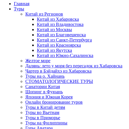
Главная
Туры
Китай из Регионов
Китай из Хабаровска
Китай из Владивостока
Китай из Москвы
Китай из Благовещенска
Китай из Санкт-Петербурга
Китай из Красноярска
Китай из Якутска
Китай из Южно-Сахалинска
Желтое море
Далянь: лето у моря без пересадок из Хабаровска
Чартер в Бэйдайхэ из Хабаровска
Туры на о. Хайнань
СТОМАТОЛОГИЧЕСКИЕ ТУРЫ
Санатории Китая
Шопинг в Фуюань
Япония и Южная Корея
Онлайн бронирование туров
Туры в Китай детям
Туры во Вьетнам
Туры в Приморье
Туры на Филиппины
Горы Аватара