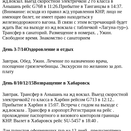
жд.вокзал. выезд скоростной электричкой 2 го класса в
Аньшань рейс G768 в 11:26.Прибытие в Танганцзы в 14:37.
(Внимание: исходя из правил ж/д управления КНР, лицо не
имеющее билет, не имеет право находиться у
железнодорожного вагона. В связи с этим встречающий будет
ждать Вас на выходе из жд вокзала с табличкой «Лагуна-тур»).
Трансфер в санаторий. Размещение в номерах. , Ужин.
Свободное время. Знакомство с санаторием
День 3-7/14
Оздоровление и отдых
Завтрак. Обед. Ужин. Лечение по назначению врача,
посещение грязелечебницы. Экскурсии по желанию за доп.
плату
День 8/10/12/15
Возвращение в Хабаровск
Завтрак. Трансфер в Аньшань на жд вокзал. Выезд скоростной
электричкой2 го класса в Харбин рейсом G713 в 12:12..
Прибытие в Харбин в 15:07. Встреча с гидом на выходе с
жд.вокзала . Трансфер в аэропорт.Регистрация на рейс .
прохождение паспортного и визового контороля границы
КНР. Вылет в Хабаровск рейс SU-5457 в 18:40 .
Для туристов оформивших тур на 12 дней , предусмотрена