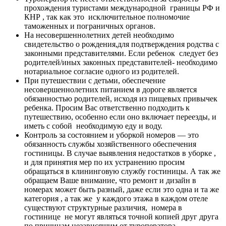
прохождения туристами международной границы РФ и
КНР , так как это исключительное полномочие
таможенных и пограничных органов.
На несовершеннолетних детей необходимо
свидетельство о рождения,для подтверждения родства с
законными представителями. Если ребенок следует без
родителей/иных законных представителей- необходимо
нотариальное согласие одного из родителей.
При путешествии с детьми, обеспечение
несовершеннолетних питанием в дороге является
обязанностью родителей, исходя из пищевых привычек
ребенка. Просим Вас ответственно подходить к
путешествию, особенно если оно включает переезды, и
иметь с собой необходимую еду и воду.
Контроль за состоянием и уборкой номеров — это
обязанность службы хозяйственного обеспечения
гостиницы. В случае выявления недостатков в уборке ,
и для принятия мер по их устранению просим
обращаться в клининговую службу гостиницы. А так же
обращаем Ваше внимание, что ремонт и дизайн в
номерах может быть разный, даже если это одна и та же
категория , а так же у каждого этажа в каждом отеле
существуют структурные различия, номера в
гостинице не могут являться точной копией друг друга
по причинам независящим от туроператора.