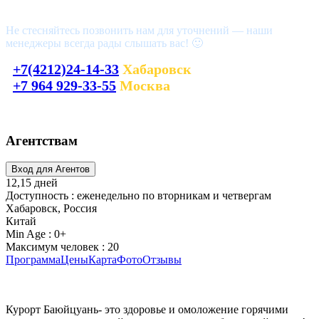
Возникли вопросы?
Не стесняйтесь позвонить нам для уточнений — наши
менеджеры всегда рады слышать вас! 🙂
+7(4212)24-14-33
Хабаровск
+7 964 929-33-55
Москва
laguna_tour@mail.ru
Агентствам
12,15 дней
Доступность : еженедельно по вторникам и четвергам
Хабаровск, Россия
Китай
Min Age : 0+
Максимум человек : 20
Программа
Цены
Карта
Фото
Отзывы
Курорт Баюйцуань- это здоровье и омоложение горячими