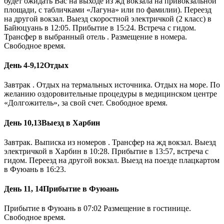
будет ожидать Вас на выходе из жд вокзала на привокзальной
площади, с табличками «Лагуна» или по фамилии). Переезд
на другой вокзал. Выезд скоростной электричкой (2 класс) в
Байюцуань в 12:05. Прибытие в 15:24. Встреча с гидом.
Трансфер в выбранный отель . Размещение в номера.
Свободное время.
День 4-9,12
Отдых
Завтрак . Отдых на термальных источника. Отдых на море. По
желанию оздоровительные процедуры в медицинском центре
«Долгожитель», за свой счет. Свободное время.
День 10,13
Выезд в Харбин
Завтрак. Выписка из номеров . Трансфер на жд вокзал. Выезд
электричкой в Харбин в 10:28. Прибытие в 13:57, встреча с
гидом. Переезд на другой вокзал. Выезд на поезде плацкартом
в Фуюань в 16:23.
День 11, 14
Прибытие в Фуюань
Прибытие в Фуюань в 07:02 Размещение в гостинице.
Свободное время.