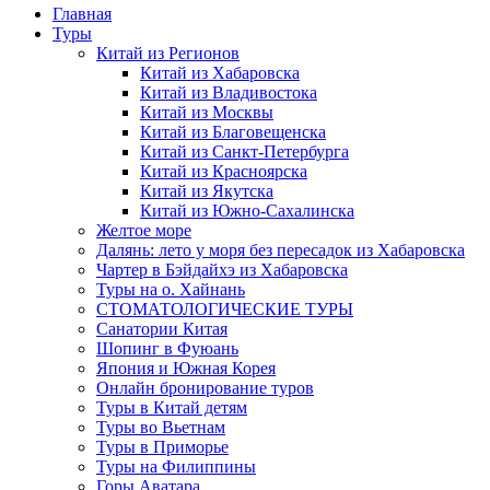
Главная
Туры
Китай из Регионов
Китай из Хабаровска
Китай из Владивостока
Китай из Москвы
Китай из Благовещенска
Китай из Санкт-Петербурга
Китай из Красноярска
Китай из Якутска
Китай из Южно-Сахалинска
Желтое море
Далянь: лето у моря без пересадок из Хабаровска
Чартер в Бэйдайхэ из Хабаровска
Туры на о. Хайнань
СТОМАТОЛОГИЧЕСКИЕ ТУРЫ
Санатории Китая
Шопинг в Фуюань
Япония и Южная Корея
Онлайн бронирование туров
Туры в Китай детям
Туры во Вьетнам
Туры в Приморье
Туры на Филиппины
Горы Аватара