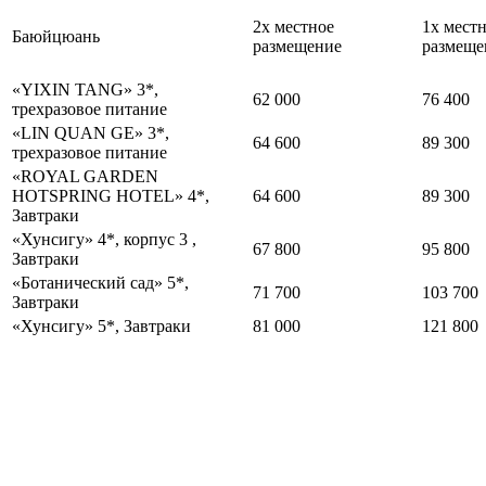
2х местное
1х мест
Баюйцюань
размещение
размеще
«YIXIN TANG» 3*,
62 000
76 400
трехразовое питание
«LIN QUAN GE» 3*,
64 600
89 300
трехразовое питание
«ROYAL GARDEN
HOTSPRING HOTEL» 4*,
64 600
89 300
Завтраки
«Хунсигу» 4*, корпус 3 ,
67 800
95 800
Завтраки
«Ботанический сад» 5*,
71 700
103 700
Завтраки
«Хунсигу» 5*, Завтраки
81 000
121 800