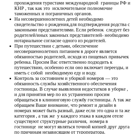
прохождения туристами международной границы РФ и
КНР , так как это исключительное полномочие
таможенных и пограничных органов.
На несовершеннолетних детей необходимо
свидетельство о рождения,для подтверждения родства с
законными представителями. Если ребенок следует без
родителей/иных законных представителей- необходимо
нотариальное согласие одного из родителей.
При путешествии с детьми, обеспечение
несовершеннолетних питанием в дороге является
обязанностью родителей, исходя из пищевых привычек
ребенка. Просим Вас ответственно подходить к
путешествию, особенно если оно включает переезды, и
иметь с собой необходимую еду и воду.
Контроль за состоянием и уборкой номеров — это
обязанность службы хозяйственного обеспечения
гостиницы. В случае выявления недостатков в уборке ,
и для принятия мер по их устранению просим
обращаться в клининговую службу гостиницы. А так же
обращаем Ваше внимание, что ремонт и дизайн в
номерах может быть разный, даже если это одна и та же
категория , а так же у каждого этажа в каждом отеле
существуют структурные различия, номера в
гостинице не могут являться точной копией друг друга
по причинам независящим от туроператора.