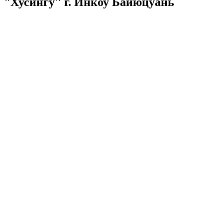
"Хусингу" г. Инкоу Байюцуань