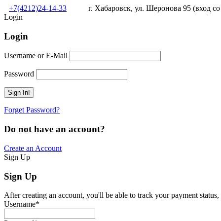
+7(4212)24-14-33
г. Хабаровск, ул. Шеронова 95 (вход со
Login
Login
Username or E-Mail
Password
Forget Password?
Do not have an account?
Create an Account
Sign Up
Sign Up
After creating an account, you'll be able to track your payment status, 
Username
*