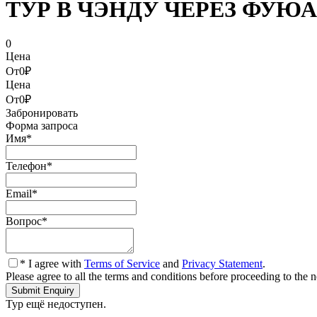
ТУР В ЧЭНДУ ЧЕРЕЗ ФУЮАНЬ 
0
Цена
От
0₽
Цена
От
0₽
Забронировать
Форма запроса
Имя
*
Телефон
*
Email
*
Вопрос
*
* I agree with
Terms of Service
and
Privacy Statement
.
Please agree to all the terms and conditions before proceeding to the n
Тур ещё недоступен.