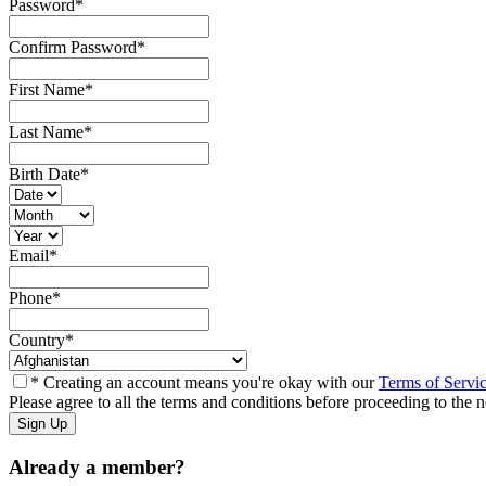
Password
*
Confirm Password
*
First Name
*
Last Name
*
Birth Date
*
Email
*
Phone
*
Country
*
* Creating an account means you're okay with our
Terms of Servi
Please agree to all the terms and conditions before proceeding to the n
Already a member?