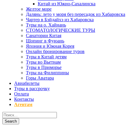
Китай из Южно-Сахалинска
Желтое море
Далянь: лето у моря без пересадок из Хабаровска
Чартер в Бэйдайхэ из Хабаровска
Туры на о. Хайнань
СТОМАТОЛОГИЧЕСКИЕ ТУРЫ
Санатории Китая
Шопинг в Фуюань
Япония и Южная Корея
Онлайн бронирование туров
Туры в Китай детям
Туры во Вьетнам
Туры в Приморье
Туры на Филиппины
Горы Аватара
Авиабилеты
Туры в рассрочку
Оплата
Контакты
Агентам