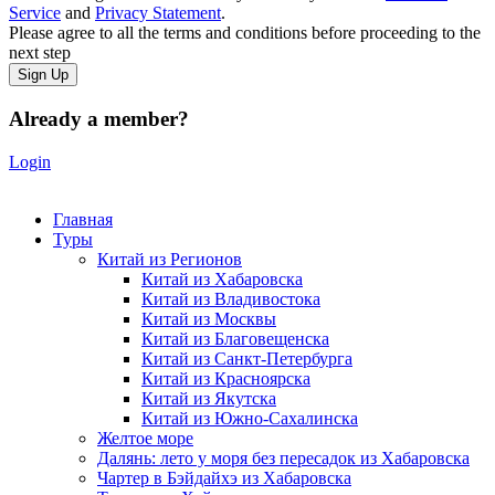
Service
and
Privacy Statement
.
Please agree to all the terms and conditions before proceeding to the
next step
Already a member?
Login
Главная
Туры
Китай из Регионов
Китай из Хабаровска
Китай из Владивостока
Китай из Москвы
Китай из Благовещенска
Китай из Санкт-Петербурга
Китай из Красноярска
Китай из Якутска
Китай из Южно-Сахалинска
Желтое море
Далянь: лето у моря без пересадок из Хабаровска
Чартер в Бэйдайхэ из Хабаровска