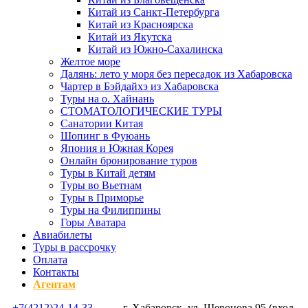
Китай из Санкт-Петербурга
Китай из Красноярска
Китай из Якутска
Китай из Южно-Сахалинска
Желтое море
Далянь: лето у моря без пересадок из Хабаровска
Чартер в Бэйдайхэ из Хабаровска
Туры на о. Хайнань
СТОМАТОЛОГИЧЕСКИЕ ТУРЫ
Санатории Китая
Шопинг в Фуюань
Япония и Южная Корея
Онлайн бронирование туров
Туры в Китай детям
Туры во Вьетнам
Туры в Приморье
Туры на Филиппины
Горы Аватара
Авиабилеты
Туры в рассрочку
Оплата
Контакты
Агентам
+7(4212)24-14-33
г. Хабаровск, ул. Шеронова 95 (вход