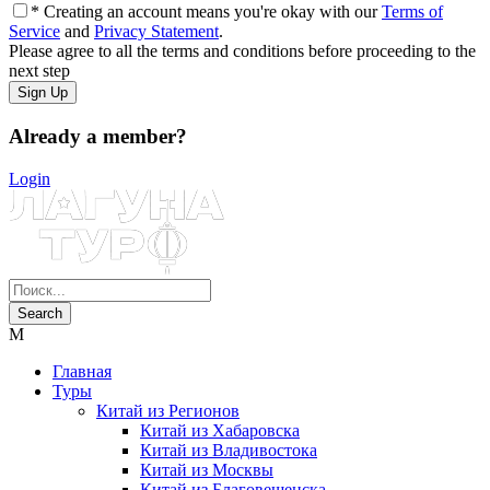
* Creating an account means you're okay with our
Terms of
Service
and
Privacy Statement
.
Please agree to all the terms and conditions before proceeding to the
next step
Already a member?
Login
Главная
Туры
Китай из Регионов
Китай из Хабаровска
Китай из Владивостока
Китай из Москвы
Китай из Благовещенска