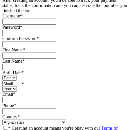
After creating an account, you'll be able to track your payment
status, track the confirmation and you can also rate the tour after you
finished the tour.
Username
*
Password
*
Confirm Password
*
First Name
*
Last Name
*
Birth Date
*
Email
*
Phone
*
Country
*
* Creating an account means you're okay with our
Terms of