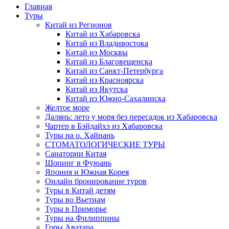
Главная
Туры
Китай из Регионов
Китай из Хабаровска
Китай из Владивостока
Китай из Москвы
Китай из Благовещенска
Китай из Санкт-Петербурга
Китай из Красноярска
Китай из Якутска
Китай из Южно-Сахалинска
Желтое море
Далянь: лето у моря без пересадок из Хабаровска
Чартер в Бэйдайхэ из Хабаровска
Туры на о. Хайнань
СТОМАТОЛОГИЧЕСКИЕ ТУРЫ
Санатории Китая
Шопинг в Фуюань
Япония и Южная Корея
Онлайн бронирование туров
Туры в Китай детям
Туры во Вьетнам
Туры в Приморье
Туры на Филиппины
Горы Аватара