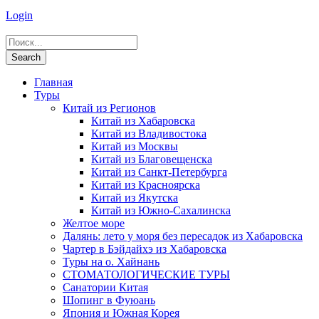
Login
Главная
Туры
Китай из Регионов
Китай из Хабаровска
Китай из Владивостока
Китай из Москвы
Китай из Благовещенска
Китай из Санкт-Петербурга
Китай из Красноярска
Китай из Якутска
Китай из Южно-Сахалинска
Желтое море
Далянь: лето у моря без пересадок из Хабаровска
Чартер в Бэйдайхэ из Хабаровска
Туры на о. Хайнань
СТОМАТОЛОГИЧЕСКИЕ ТУРЫ
Санатории Китая
Шопинг в Фуюань
Япония и Южная Корея