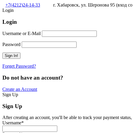
+7(4212)24-14-33
г. Хабаровск, ул. Шеронова 95 (вход со
Login
Login
Username or E-Mail
Password
Forget Password?
Do not have an account?
Create an Account
Sign Up
Sign Up
After creating an account, you'll be able to track your payment status, 
Username
*