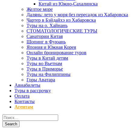
Китай из Южно-Сахалинска
Желтое море
Далянь: лето у моря без пересадок из Хабаровска
Чартер в Бэйдайхэ из Хабаровска
Туры на о. Хайнань
СТОМАТОЛОГИЧЕСКИЕ ТУРЫ
Санатории Китая
Шопинг в Фуюань
Япония и Южная Корея
Онлайн бронирование туров
Туры в Китай детям
Туры во Вьетнам
Туры в Приморье
Туры на Филиппины
Горы Аватара
Авиабилеты
Туры в рассрочку
Оплата
Контакты
Агентам