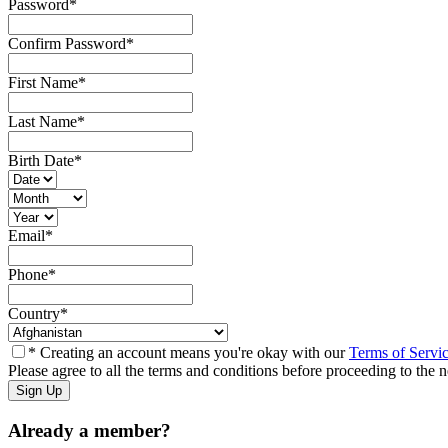
Password
*
Confirm Password
*
First Name
*
Last Name
*
Birth Date
*
Email
*
Phone
*
Country
*
* Creating an account means you're okay with our
Terms of Servi
Please agree to all the terms and conditions before proceeding to the n
Already a member?