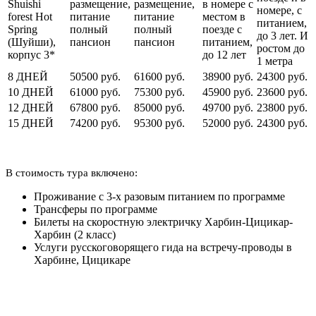
Shuishi
размещение,
размещение,
в номере с
номере, с
forest Hot
питание
питание
местом в
питанием,
Spring
полный
полный
поезде с
до 3 лет. И
(Шуйши),
пансион
пансион
питанием,
ростом до
корпус 3*
до 12 лет
1 метра
8 ДНЕЙ
50500 руб.
61600 руб.
38900 руб.
24300 руб.
10 ДНЕЙ
61000 руб.
75300 руб.
45900 руб.
23600 руб.
12 ДНЕЙ
67800 руб.
85000 руб.
49700 руб.
23800 руб.
15 ДНЕЙ
74200 руб.
95300 руб.
52000 руб.
24300 руб.
В стоимость тура включено:
Проживание с 3-х разовым питанием по программе
Трансферы по программе
Билеты на скоростную электричку Харбин-Цицикар-
Харбин (2 класс)
Услуги русскоговорящего гида на встречу-проводы в
Харбине, Цицикаре