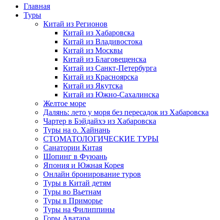
Главная
Туры
Китай из Регионов
Китай из Хабаровска
Китай из Владивостока
Китай из Москвы
Китай из Благовещенска
Китай из Санкт-Петербурга
Китай из Красноярска
Китай из Якутска
Китай из Южно-Сахалинска
Желтое море
Далянь: лето у моря без пересадок из Хабаровска
Чартер в Бэйдайхэ из Хабаровска
Туры на о. Хайнань
СТОМАТОЛОГИЧЕСКИЕ ТУРЫ
Санатории Китая
Шопинг в Фуюань
Япония и Южная Корея
Онлайн бронирование туров
Туры в Китай детям
Туры во Вьетнам
Туры в Приморье
Туры на Филиппины
Горы Аватара