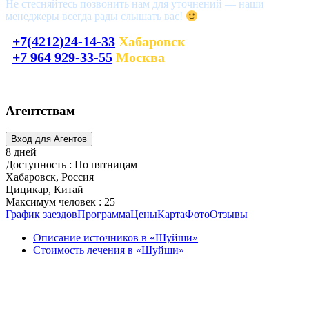
Не стесняйтесь позвонить нам для уточнений — наши
менеджеры всегда рады слышать вас!
+7(4212)24-14-33
Хабаровск
+7 964 929-33-55
Москва
laguna_tour@mail.ru
Агентствам
8 дней
Доступность : По пятницам
Хабаровск, Россия
Цицикар, Китай
Максимум человек : 25
График заездов
Программа
Цены
Карта
Фото
Отзывы
Описание источников в «Шуйши»
Стоимость лечения в «Шуйши»