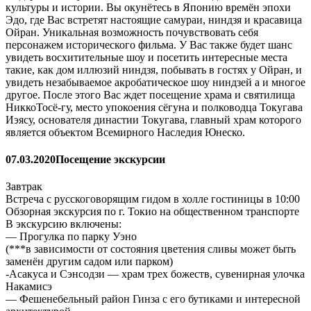
культуры и истории. Вы окунётесь в Японию времён эпохи
Эдо, где Вас встретят настоящие самураи, ниндзя и красавица
Ойран. Уникальная возможность почувствовать себя
персонажем исторического фильма. У Вас также будет шанс
увидеть восхитительные шоу и посетить интересные места
такие, как дом иллюзий ниндзя, побывать в гостях у Ойран, и
увидеть незабываемое акробатическое шоу ниндзей а и многое
другое. После этого Вас ждет посещение храма и святилища
НиккоТосё-гу, место упокоения сёгуна и полководца Токугава
Иэясу, основателя династии Токугава, главный храм которого
является объектом Всемирного Наследия Юнеско.
07.03.2020
Посещение экскурсии
Завтрак
Встреча с русскоговорящим гидом в холле гостиницы в 10:00
Обзорная экскурсия по г. Токио на общественном транспорте
В экскурсию включены:
— Прогулка по парку Уэно
(***в зависимости от состояния цветения сливы может быть
заменён другим садом или парком)
-Асакуса и Сэнсодзи — храм трех божеств, сувенирная улочка
Накамисэ
— Фешенебельный район Гинза с его бутиками и интересной