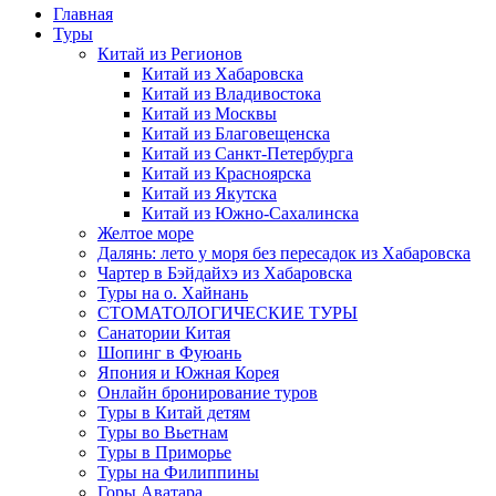
Главная
Туры
Китай из Регионов
Китай из Хабаровска
Китай из Владивостока
Китай из Москвы
Китай из Благовещенска
Китай из Санкт-Петербурга
Китай из Красноярска
Китай из Якутска
Китай из Южно-Сахалинска
Желтое море
Далянь: лето у моря без пересадок из Хабаровска
Чартер в Бэйдайхэ из Хабаровска
Туры на о. Хайнань
СТОМАТОЛОГИЧЕСКИЕ ТУРЫ
Санатории Китая
Шопинг в Фуюань
Япония и Южная Корея
Онлайн бронирование туров
Туры в Китай детям
Туры во Вьетнам
Туры в Приморье
Туры на Филиппины
Горы Аватара