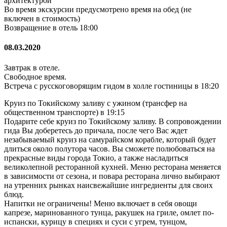
архитектурой
Во время экскурсии предусмотрено время на обед (не
включен в стоимость)
Возвращение в отель 18:00
08.03.2020
Завтрак в отеле.
Свободное время.
Встреча с русскоговорящим гидом в холле гостиницы в 18:20
Круиз по Токийскому заливу с ужином (трансфер на
общественном транспорте) в 19:15
Подарите себе круиз по Токийскому заливу. В сопровождении
гида Вы доберетесь до причала, после чего Вас ждет
незабываемый круиз на самурайском корабле, который будет
длиться около полутора часов. Вы сможете полюбоваться на
прекрасные виды города Токио, а также насладиться
великолепной ресторанной кухней. Меню ресторана меняется
в зависимости от сезона, и повара ресторана лично выбирают
на утренних рынках наисвежайшие ингредиенты для своих
блюд.
Напитки не ограничены! Меню включает в себя овощи
капрезе, маринованного тунца, ракушек на гриле, омлет по-
испански, курицу в специях и суси с угрем, тунцом,