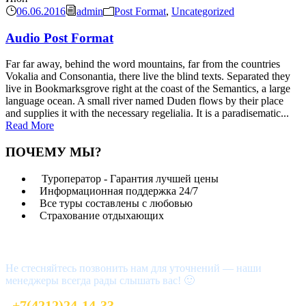
06.06.2016
admin
Post Format
,
Uncategorized
Audio Post Format
Far far away, behind the word mountains, far from the countries
Vokalia and Consonantia, there live the blind texts. Separated they
live in Bookmarksgrove right at the coast of the Semantics, a large
language ocean. A small river named Duden flows by their place
and supplies it with the necessary regelialia. It is a paradisematic...
Read More
ПОЧЕМУ МЫ?
Туроператор - Гарантия лучшей цены
Информационная поддержка 24/7
Все туры составлены с любовью
Страхование отдыхающих
Возникли вопросы?
Не стесняйтесь позвонить нам для уточнений — наши
менеджеры всегда рады слышать вас! 🙂
+7(4212)24-14-33