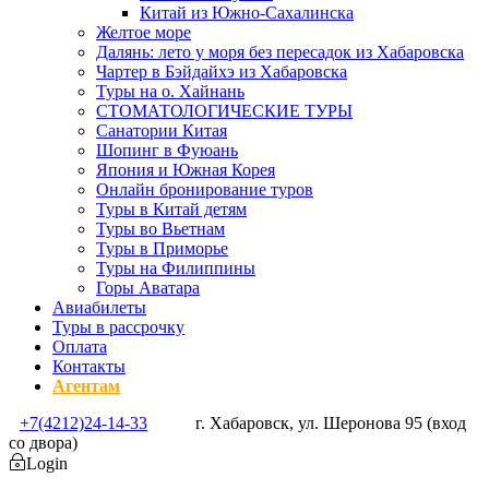
Китай из Южно-Сахалинска
Желтое море
Далянь: лето у моря без пересадок из Хабаровска
Чартер в Бэйдайхэ из Хабаровска
Туры на о. Хайнань
СТОМАТОЛОГИЧЕСКИЕ ТУРЫ
Санатории Китая
Шопинг в Фуюань
Япония и Южная Корея
Онлайн бронирование туров
Туры в Китай детям
Туры во Вьетнам
Туры в Приморье
Туры на Филиппины
Горы Аватара
Авиабилеты
Туры в рассрочку
Оплата
Контакты
Агентам
+7(4212)24-14-33
г. Хабаровск, ул. Шеронова 95 (вход
со двора)
Login