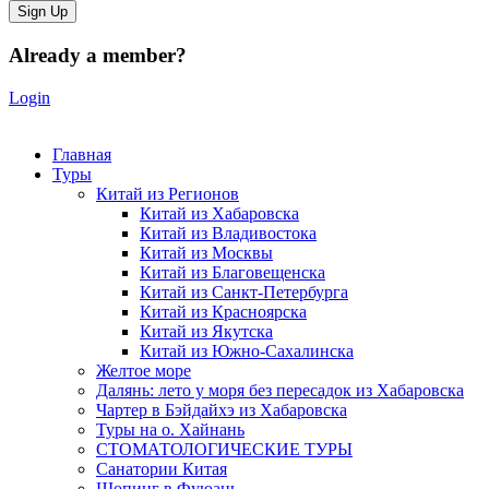
Already a member?
Login
Главная
Туры
Китай из Регионов
Китай из Хабаровска
Китай из Владивостока
Китай из Москвы
Китай из Благовещенска
Китай из Санкт-Петербурга
Китай из Красноярска
Китай из Якутска
Китай из Южно-Сахалинска
Желтое море
Далянь: лето у моря без пересадок из Хабаровска
Чартер в Бэйдайхэ из Хабаровска
Туры на о. Хайнань
СТОМАТОЛОГИЧЕСКИЕ ТУРЫ
Санатории Китая
Шопинг в Фуюань