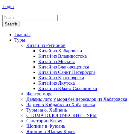
Login
Главная
Туры
Китай из Регионов
Китай из Хабаровска
Китай из Владивостока
Китай из Москвы
Китай из Благовещенска
Китай из Санкт-Петербурга
Китай из Красноярска
Китай из Якутска
Китай из Южно-Сахалинска
Желтое море
Далянь: лето у моря без пересадок из Хабаровска
Чартер в Бэйдайхэ из Хабаровска
Туры на о. Хайнань
СТОМАТОЛОГИЧЕСКИЕ ТУРЫ
Санатории Китая
Шопинг в Фуюань
Япония и Южная Корея