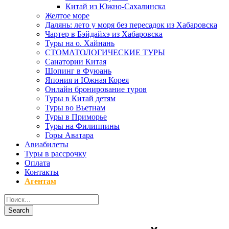
Китай из Южно-Сахалинска
Желтое море
Далянь: лето у моря без пересадок из Хабаровска
Чартер в Бэйдайхэ из Хабаровска
Туры на о. Хайнань
СТОМАТОЛОГИЧЕСКИЕ ТУРЫ
Санатории Китая
Шопинг в Фуюань
Япония и Южная Корея
Онлайн бронирование туров
Туры в Китай детям
Туры во Вьетнам
Туры в Приморье
Туры на Филиппины
Горы Аватара
Авиабилеты
Туры в рассрочку
Оплата
Контакты
Агентам