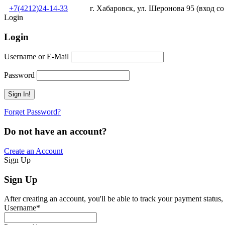
+7(4212)24-14-33
г. Хабаровск, ул. Шеронова 95 (вход со
Login
Login
Username or E-Mail
Password
Forget Password?
Do not have an account?
Create an Account
Sign Up
Sign Up
After creating an account, you'll be able to track your payment status, 
Username
*