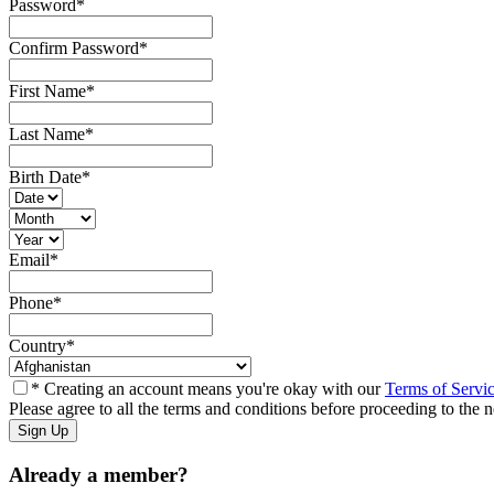
Password
*
Confirm Password
*
First Name
*
Last Name
*
Birth Date
*
Email
*
Phone
*
Country
*
* Creating an account means you're okay with our
Terms of Servi
Please agree to all the terms and conditions before proceeding to the n
Already a member?